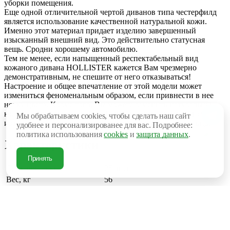
уборки помещения.
Еще одной отличительной чертой диванов типа честерфилд
является использование качественной натуральной кожи.
Именно этот материал придает изделию завершенный
изысканный внешний вид. Это действительно статусная
вещь. Сродни хорошему автомобилю.
Тем не менее, если напыщенный респектабельный вид
кожаного дивана HOLLISTER кажется Вам чрезмерно
демонстративным, не спешите от него отказываться!
Настроение и общее впечатление от этой модели может
измениться феноменальным образом, если привнести в нее
нотку цвета. Кроме того, Вы можете заменить натуральную
кожу текстилем или экокожей, что, несомненно, придаст
Мы обрабатываем cookies, чтобы сделать наш сайт
изделию более современный и даже немного дерзкий вид.
удобнее и персонализированее для вас. Подробнее:
политика использования
cookies
и
защита данных
.
Характеристики
Принять
Срок поставки
25 дней
Вес, кг
56
Другие
Материал
натуральная кожа
товары
Материал обивки
натуральная кожа
Минимальный срок
10 лет