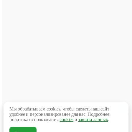
год
Ме
мес
Нес
мес
Достоинст
Недостатк
Мы обрабатываем cookies, чтобы сделать наш сайт
удобнее и персонализированее для вас. Подробнее:
политика использования
cookies
и
защита данных
.