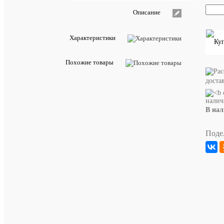
Добавить
отзыв
Описание
Артикул:
2250
Характеристики
Похожие товары
ХАРА
доста
в
Срок
наличии
поста
В на
Поде
ОП
ТО
Компл
из