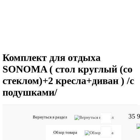
Комплект для отдыха
SONOMA ( стол круглый (со
стеклом)+2 кресла+диван ) /с
подушками/
35 
Вернуться в раздел
Отзывов:
Обзор товара