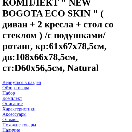
КОМПЛЕКТ " NEW
BOGOTA ECO SKIN " (
диван + 2 кресла + стол со
стеклом ) /с подушками/
ротанг, кр:61х67х78,5см,
дв:108х66х78,5см,
ст:D60х56,5см, Natural
Вернуться в раздел
Обзор товара
Набор
Комплект
Описание
Характеристики
Аксессуары
Отзывы
Похожие товары
Наличие