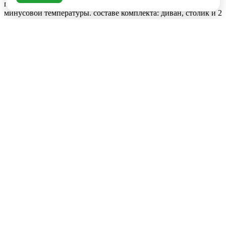
помещения в любую погоду. Не боится воды, солнца и
минусовой температуры. составе комплекта: диван, столик и 2
кресла.
Диван: W142xD82xH92 см.
Кресло: W77xD82xH92 см.
Стол: L78xD46xH49 см.
Каркас: Сталь
Материал: искусственный ротанг.
Цвет ротанга топленое молоко, меланж - в зависимости от
освещени цвет смотрится по разному, не чисто
Рассчитываем стоимость доставки
Пожалуйста подождите, рассчет займет немного времени
Характеристики
Прочие
Срок поставки
в наличии
Вес, кг
45
Каркас
металл
Другие товары
Материал
искусственный ротанг.
Другие товары
Добавить отзыв
Ваша оценка: