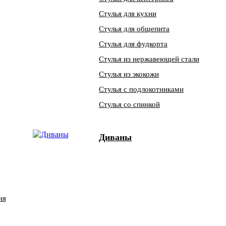
Стулья для кухни
Стулья для общепита
Стулья для фудкорта
Стулья из нержавеющей стали
Стулья из экокожи
Стулья с подлокотниками
Стулья со спинкой
Диваны
ия