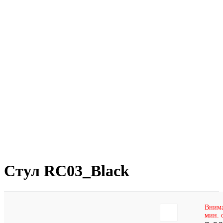
Стул RC03_Black
Внима
Отзывов:
мин. 