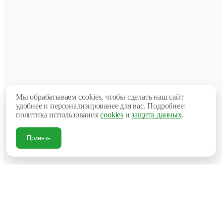
ХА
Про
в
Ср
нали
пос
Вес
3.5
Мы обрабатываем cookies, чтобы сделать наш сайт
кг
удобнее и персонализированее для вас. Подробнее:
Други
политика использования
cookies
и
защита данных
.
мета
Кар
товар
иску
Принять
Други
Ма
рота
товар
Ми
кол
6
во
для
зак
весна
Се