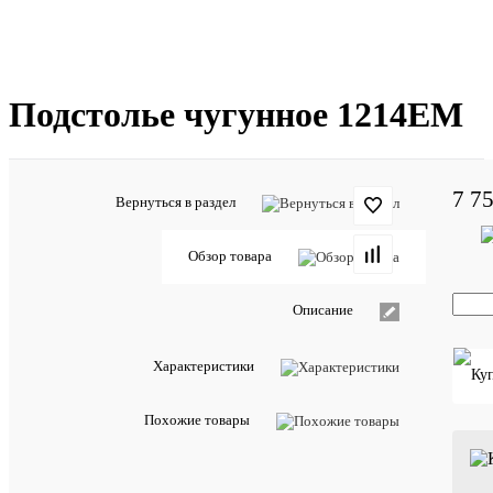
Подстолье чугунное 1214EM
7 75
Вернуться в раздел
Отзывов:
Обзор товара
Описание
Добавить
отзыв
Характеристики
Артикул:
91013
Похожие товары
ХАРА