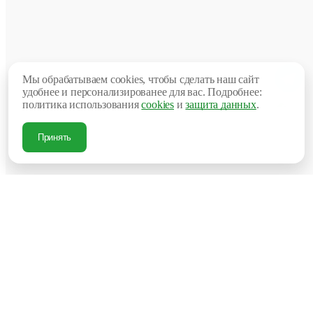
Ст
Кита
про
Глу
450
мм
Мы обрабатываем cookies, чтобы сделать наш сайт
Ши
удобнее и персонализированее для вас. Подробнее:
450
мм
политика использования
cookies
и
защита данных
.
Выс
725
мм
Принять
Добавит
отзыв
Ваша
оценка:
Опыт
использов
Ме
мес
Нес
мес
Нес
дн
Бо