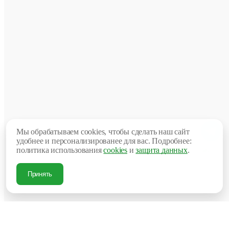
Глу
500
мм
Ши
470
мм
Выс
750
мм
Добавит
отзыв
Ваша
оценка:
Опыт
использов
Мы обрабатываем cookies, чтобы сделать наш сайт
удобнее и персонализированее для вас. Подробнее:
Ме
мес
политика использования
cookies
и
защита данных
.
Нес
мес
Нес
Принять
дн
Бо
год
Достоинст