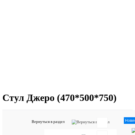
Стул Джеро (470*500*750)
12 
Нови
Вернуться в раздел
Отзывов: