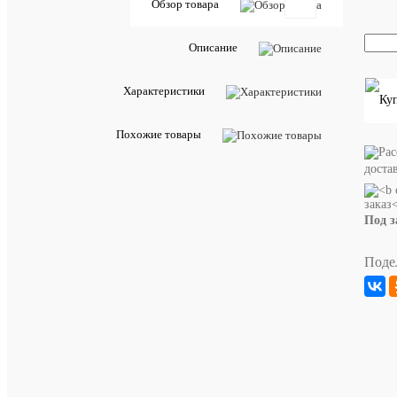
Обзор товара
Описание
Добавить
отзыв
Характеристики
Артикул:
22783
Похожие товары
Описан
доста
товара:
Орех
темный/
Под з
Экокожа
черная
Поде
ХАРА
Наши
Новинк
предл
Орех