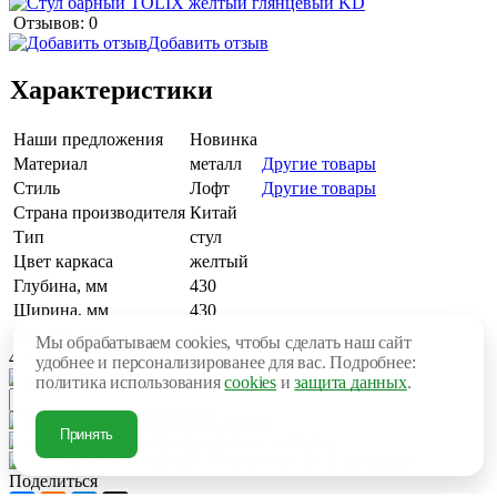
Отзывов: 0
Добавить отзыв
Характеристики
Наши предложения
Новинка
Материал
металл
Другие товары
Стиль
Лофт
Другие товары
Страна производителя
Китай
Тип
стул
Цвет каркаса
желтый
Глубина, мм
430
Ширина, мм
430
Высота, мм
770
Мы обрабатываем cookies, чтобы сделать наш сайт
4 970 руб.
удобнее и персонализированее для вас. Подробнее:
В корзину
политика использования
cookies
и
защита данных
.
Купить в 1 клик
Принять
Рассчитать доставку
В наличии
Поделиться