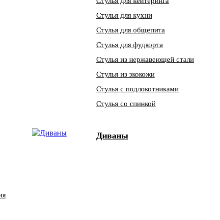
Стулья для кейтеринга
Стулья для кухни
Стулья для общепита
Стулья для фудкорта
Стулья из нержавеющей стали
Стулья из экокожи
Стулья с подлокотниками
Стулья со спинкой
Диваны
ия