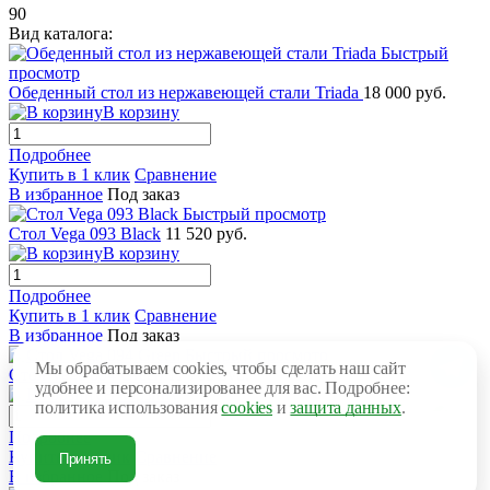
90
Вид каталога:
Быстрый
просмотр
Обеденный стол из нержавеющей стали Triada
18 000 руб.
В корзину
Подробнее
Купить в 1 клик
Сравнение
В избранное
Под заказ
Быстрый просмотр
Стол Vega 093 Black
11 520 руб.
В корзину
Подробнее
Купить в 1 клик
Сравнение
В избранное
Под заказ
Быстрый просмотр
Мы обрабатываем cookies, чтобы сделать наш сайт
Стол Vega 094 Green
11 760 руб.
удобнее и персонализированее для вас. Подробнее:
В корзину
политика использования
cookies
и
защита данных
.
Подробнее
Купить в 1 клик
Сравнение
Принять
В избранное
Под заказ