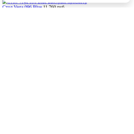
Быстрый просмотр
Стол Vega 096 Blue
11 760 руб.
В корзину
Подробнее
Купить в 1 клик
Сравнение
В избранное
Под заказ
Быстрый просмотр
Стол Urbio
15 700 руб.
В корзину
Подробнее
Купить в 1 клик
Сравнение
В избранное
Под заказ
Быстрый просмотр
Стол Том
10 840 руб.
В корзину
Подробнее
Купить в 1 клик
Сравнение
В избранное
Под заказ
Новинка
Быстрый
просмотр
Скамейка со столиками для летнего кафе Лофти
67 000 руб.