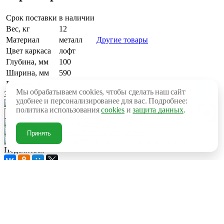
Срок поставки
в наличии
Вес, кг
12
Материал
металл
Другие товары
Цвет каркаса
лофт
Глубина, мм
100
Ширина, мм
590
Высота, мм
720
Мы обрабатываем cookies, чтобы сделать наш сайт
30 000 руб.
удобнее и персонализированее для вас. Подробнее:
В корзину
политика использования
cookies
и
защита данных
.
Купить в 1 клик
Рассчитать доставку
Принять
В наличии
Поделиться
Описание товара
Подстолье металлическое. Сталь полированная. Цвет - лофт.
Рекомендуемый размер столешницы-200*100 см
Компания Foloft Design специализируется на производстве