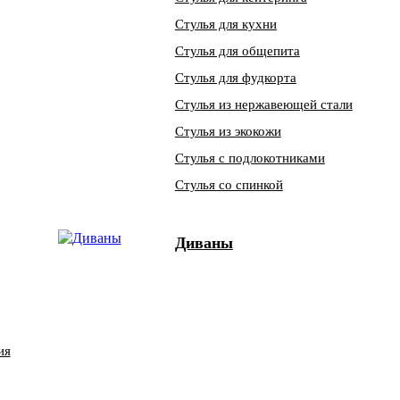
Стулья для кухни
Стулья для общепита
Стулья для фудкорта
Стулья из нержавеющей стали
Стулья из экокожи
Стулья с подлокотниками
Стулья со спинкой
Диваны
ия