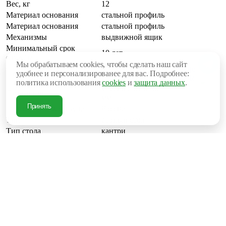
Вес, кг
12
Материал основания
стальной профиль
Материал основания
стальной профиль
Механизмы
выдвижной ящик
Минимальный срок
10 лет
службы
Мы обрабатываем cookies, чтобы сделать наш сайт
Другие
Стиль
индустриальный
удобнее и персонализированее для вас. Подробнее:
товары
политика использования
cookies
и
защита данных
.
массив сосны 30
Столешница
мм
Принять
Страна производителя
Россия
Тип
барный стол
Тип стола
кантри
Тип столов
для кухни
Цвет каркаса
серый
Глубина, мм
400
Ширина, мм
800
Высота посадки (мм)
500 мм - 800 мм
Высота, мм
1000
22 188 руб.
В корзину