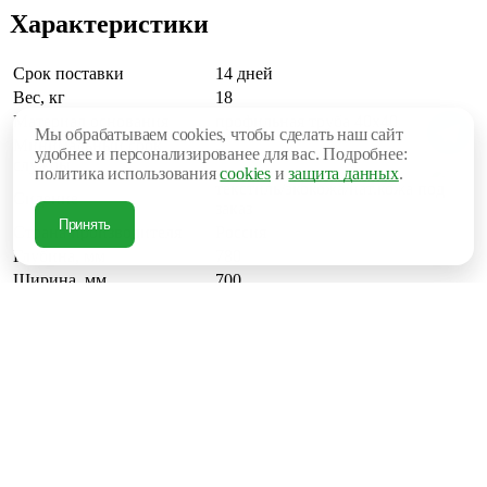
Характеристики
Срок поставки
14 дней
Вес, кг
18
Материал основания
профильная труба 40х40
Мы обрабатываем cookies, чтобы сделать наш сайт
Минимальный срок
удобнее и персонализированее для вас. Подробнее:
5 лет
службы
политика использования
cookies
и
защита данных
.
текстиль/экокожа/нат.кожа под
Сидение
заказ
Принять
Страна производителя
Россия
Глубина, мм
780
Ширина, мм
700
Высота посадки, мм
440
Высота, мм
900
22 850 руб.
В корзину
Купить в 1 клик
Рассчитать доставку
Под заказ
Поделиться