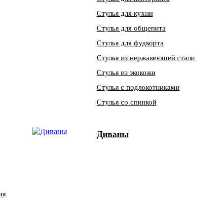
Стулья для кухни
Стулья для общепита
Стулья для фудкорта
Стулья из нержавеющей стали
Стулья из экокожи
Стулья с подлокотниками
Стулья со спинкой
Диваны
ия