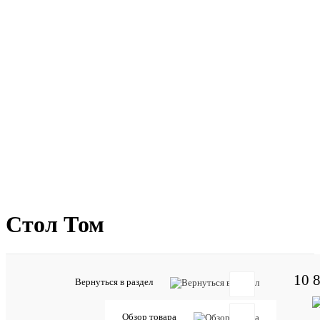
Стол Том
10 
Вернуться в раздел
Отзывов:
Обзор товара