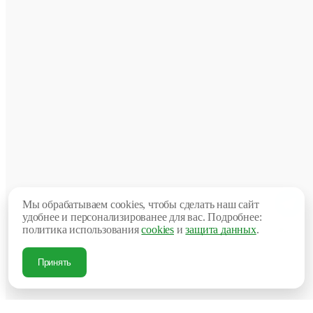
подуш
Стол
всех
цвето
имеют
на
склад
комп
Foloft
в
респу
Казах
а
так
же
на
склад
в
Мы обрабатываем cookies, чтобы сделать наш сайт
г.Мос
удобнее и персонализированее для вас. Подробнее:
Росси
политика использования
cookies
и
защита данных
.
Пласт
стол
штабе
Принять
Отлич
реше
для
фудко
и