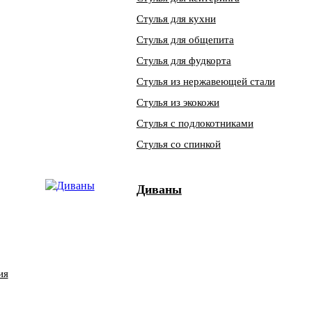
Стулья для кухни
Стулья для общепита
Стулья для фудкорта
Стулья из нержавеющей стали
Стулья из экокожи
Стулья с подлокотниками
Стулья со спинкой
Диваны
ия