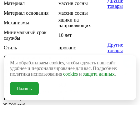
Другие
Материал
массив сосны
товары
Материал основания
массив сосны
ящики на
Механизмы
направляющих
Минимальный срок
10 лет
службы
Другие
Стиль
прованс
товары
Страна производителя
Россия
Мы обрабатываем cookies, чтобы сделать наш сайт
Тип
тумба
удобнее и персонализированее для вас. Подробнее:
Цвет каркаса
тонировка под заказ
политика использования
cookies
и
защита данных
.
Глубина, мм
350
Ширина, мм
500
Принять
Высота посадки (мм)
до 500 мм
Высота, мм
1100
35 590 руб.
В корзину
Купить в 1 клик
Рассчитать доставку
Под заказ
Поделиться