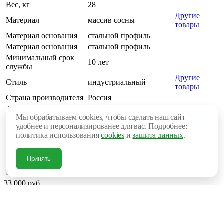
Вес, кг
28
Другие
Материал
массив сосны
товары
Материал основания
стальной профиль
Материал основания
стальной профиль
Минимальный срок
10 лет
службы
Другие
Стиль
индустриальный
товары
Страна производителя
Россия
Тип
стеллаж
Мы обрабатываем cookies, чтобы сделать наш сайт
порошковая окраска под
Цвет каркаса
удобнее и персонализированее для вас. Подробнее:
заказ
политика использования
cookies
и
защита данных
.
Глубина, мм
400
Ширина, мм
1200
Принять
Высота посадки (мм)
800 мм - 1200 мм
Высота, мм
1800
33 000 руб.
В корзину
Купить в 1 клик
Рассчитать доставку