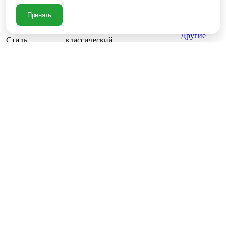
Назначение
дом, офис, бар, ресторан, кафе.
Размер
Принять
d 500 h 1100
основания
Другие
Стиль
классический
товары
Werzalit, D700 мм, белый/венге/
Столешница
бук/мрамор
Тип
барный стол
Ширина, мм
d 700
Высота, мм
1100
Внимание! Этот товар продается мин. от 2 шт.
16 560 руб.
В корзину
Купить в 1 клик
Рассчитать доставку
Под заказ
Поделиться
Описание товара