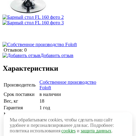
Отзывов: 0
Добавить отзыв
Характеристики
Собственное производство
Производитель
Foloft
Срок поставки
в наличии
Вес, кг
18
Гарантия
1 год
Материал
Хромированный металл
основания
Мы обрабатываем cookies, чтобы сделать наш сайт
удобнее и персонализированее для вас. Подробнее:
Мин кол-во для
2
политика использования
cookies
и
защита данных
.
заказа