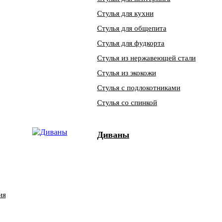
Стулья для кухни
Стулья для общепита
Стулья для фудкорта
Стулья из нержавеющей стали
Стулья из экокожи
Стулья с подлокотниками
Стулья со спинкой
Диваны
ия