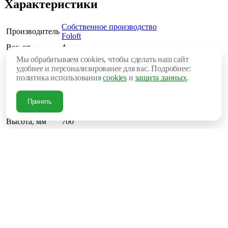
Характеристики
Собственное производство
Производитель
Foloft
Вес, кг
4
Диаметр, мм
350
Мы обрабатываем cookies, чтобы сделать наш сайт
удобнее и персонализированее для вас. Подробнее:
Другие
Каркас
металл
политика использования
cookies
и
защита данных
.
товары
Назначение
.
Другие
Принять
Стиль
Лофт
товары
Высота, мм
700
4 800 руб.
В корзину
Купить в 1 клик
Рассчитать доставку
Под заказ
Поделиться
Рассчитываем стоимость доставки