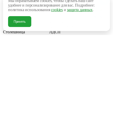
Вес, кг
18
Мы обрабатываем cookies, чтобы сделать наш сайт
удобнее и персонализированее для вас. Подробнее:
Гарантия
6 месяцев
политика использования
cookies
и
защита данных
.
Другие
Каркас
металл
товары
дом, офис, бар,
Принять
Назначение
ресторан, кафе.
Столешница
ЛДСП
Страна бренда
Россия
Страна производителя
Россия
Глубина, мм
700
Ширина, мм
1200
Высота, мм
750
4 560 руб.
В корзину
Купить в 1 клик
Рассчитать доставку
Под заказ
Поделиться
Описание товара