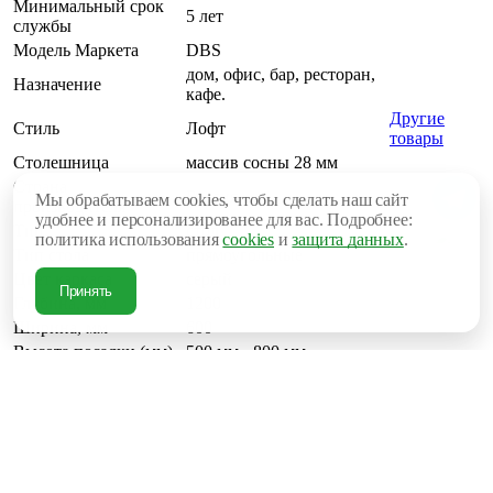
Минимальный срок
5 лет
службы
Модель Маркета
DBS
дом, офис, бар, ресторан,
Назначение
кафе.
Другие
Стиль
Лофт
товары
Столешница
массив сосны 28 мм
Страна
Россия
Мы обрабатываем cookies, чтобы сделать наш сайт
производителя
удобнее и персонализированее для вас. Подробнее:
Тип
стол
политика использования
cookies
и
защита данных
.
Тип стола
прямоугольные
Цвет каркаса
серый
Принять
Глубина, мм
1200
Ширина, мм
600
Высота посадки (мм)
500 мм - 800 мм
Высота, мм
750
9 420 руб.
В корзину
Купить в 1 клик
Рассчитать доставку