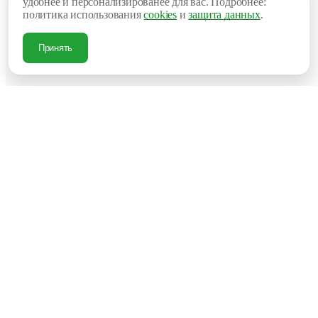
удобнее и персонализированее для вас. Подробнее:
Ме
политика использования
cookies
и
защита данных
.
мес
Нес
мес
Принять
Нес
дн
Достоинст
Недостатк