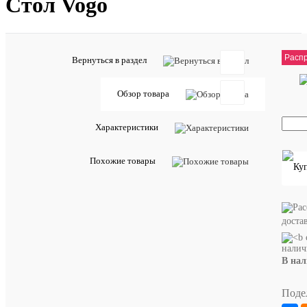
Стол Vogo
14 
Расп
Вернуться в раздел
Отзывов:
Обзор товара
Характеристики
Добавить
отзыв
Похожие товары
Артикул:
44534
доста
ХАРА
В на
Наши
Распрод
предл
Поде
В
Срок