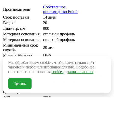
Собственное
Производитель
производство Foloft
Срок поставки
14 дней
Вес, кг
20
Диаметр, мм
900
Материал основания
стальной профиль
Материал основания
стальной профиль
Минимальный срок
20 лет
службы
Модель Маркета
DBS
дом, офис, бар, ресторан,
Мы обрабатываем cookies, чтобы сделать наш сайт
Назначение
кафе.
удобнее и персонализированее для вас. Подробнее:
Другие
политика использования
cookies
и
защита данных
.
Стиль
Лофт
товары
Столешница
массив сосны 28 мм
Принять
Страна
Россия
производителя
Тип
стол
Тип стола
кантри
Цвет каркаса
черный
Высота посадки (мм)
800 мм - 1200 мм