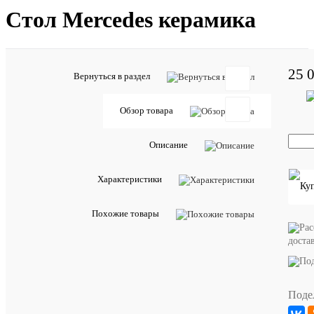
Стол Mercedes керамика
25 
Вернуться в раздел
Обзор товара
Отзывов:
Описание
Характеристики
Добавить
отзыв
Похожие товары
Артикул:
доста
228068
ХАРА
Поде