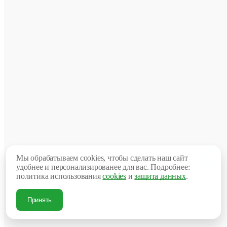
что
позво
выбра
опти
вариа
для
любог
интер
Комп
Foloft
предл
широ
ассор
столо
“Merc
котор
идеал
подой
для
Мы обрабатываем cookies, чтобы сделать наш сайт
созда
удобнее и персонализированее для вас. Подробнее:
уника
политика использования
cookies
и
защита данных
.
и
стиль
интер
Принять
Одни
из
главн