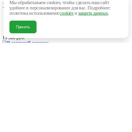
Мы обрабатываем cookies, чтобы сделать наш сайт
Характеристики
удобнее и персонализированее для вас. Подробнее:
политика использования
cookies
и
защита данных
.
Наши предложения
Новинка
Диаметр, мм
660
Принять
Высота, мм
750
13 500 руб.
В корзину
Купить в 1 клик
Рассчитать доставку
В наличии
Поделиться
Описание товара
Стол металлический диаметр 600мм
Высота 750мм
Возможен окрас по Рал
Рассчитываем стоимость доставки
Пожалуйста подождите, рассчет займет немного времени