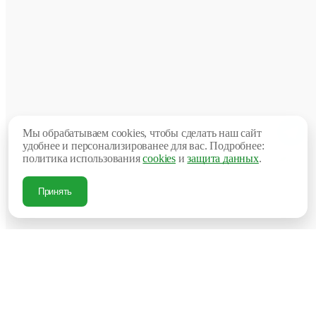
мебел
в
стиле
“лофт
для
офисо
Осно
специ
комп
являе
созда
комфо
Мы обрабатываем cookies, чтобы сделать наш сайт
и
удобнее и персонализированее для вас. Подробнее:
функ
политика использования
cookies
и
защита данных
.
обста
для
рабоч
Принять
прост
в
соотв
с
совр
требо
к
дизай
и
качест
Foloft