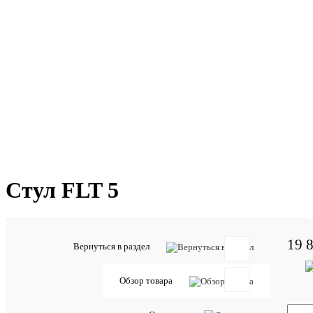
Стул FLT 5
19 
Вернуться в раздел
Обзор товара
Отзывов: