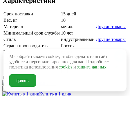
Характеристики
Срок поставки
15 дней
Вес, кг
10
Материал
металл
Другие товары
Минимальный срок службы
10 лет
Стиль
индустриальный
Другие товары
Страна производителя
Россия
Тип
бочка
Мы обрабатываем cookies, чтобы сделать наш сайт
Ширина, мм
610
удобнее и персонализированее для вас. Подробнее:
Высота посадки (мм)
500 мм - 800 мм
политика использования
cookies
и
защита данных
.
Высота, мм
880
18 000 руб.
Принять
В корзину
Купить в 1 клик
Рассчитать доставку
Под заказ
Поделиться
Рассчитываем стоимость доставки