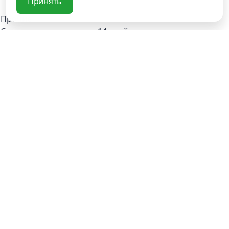
Принять
Прочие
Срок поставки
14 дней
Вес, кг
8
Материал основания
стальной профиль
Минимальный срок
5 лет
службы
текстиль/экокожа/нат.кожа под
Сидение
заказ
Страна производителя
Россия
Глубина, мм
570
Ширина, мм
660
Высота посадки, мм
440
Высота, мм
680
Добавить отзыв
Ваша оценка:
Опыт использования:
Несколько месяцев
Несколько дней