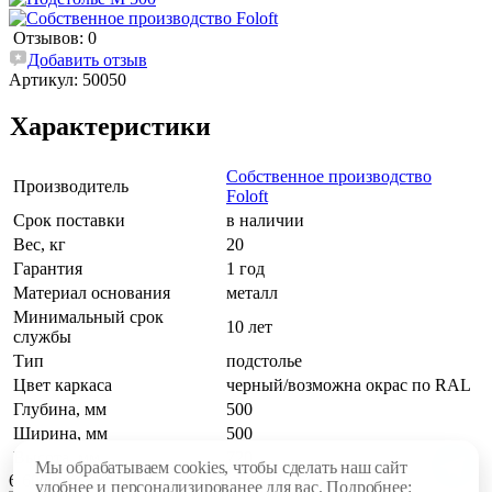
Отзывов: 0
Добавить отзыв
Артикул:
50050
Характеристики
Собственное производство
Производитель
Foloft
Срок поставки
в наличии
Вес, кг
20
Гарантия
1 год
Материал основания
металл
Минимальный срок
10 лет
службы
Тип
подстолье
Цвет каркаса
черный/возможна окрас по RAL
Глубина, мм
500
Ширина, мм
500
Высота, мм
720
Мы обрабатываем cookies, чтобы сделать наш сайт
6 600 руб.
удобнее и персонализированее для вас. Подробнее: