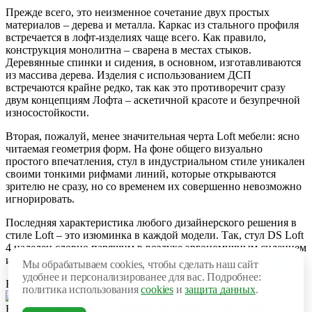
Прежде всего, это неизменное сочетание двух простых
материалов – дерева и металла. Каркас из стального профиля
встречается в лофт-изделиях чаще всего. Как правило,
конструкция монолитна – сварена в местах стыков.
Деревянные спинки и сидения, в основном, изготавливаются
из массива дерева. Изделия с использованием ДСП
встречаются крайне редко, так как это противоречит сразу
двум концепциям Лофта – аскетичной красоте и безупречной
износостойкости.
Вторая, пожалуй, менее значительная черта Loft мебели: ясно
читаемая геометрия форм. На фоне общего визуально
простого впечатления, стул в индустриальном стиле уникален
своими тонкими рифмами линий, которые открываются
зрителю не сразу, но со временем их совершенно невозможно
игнорировать.
Последняя характеристика любого дизайнерского решения в
стиле Loft – это изюминка в каждой модели. Так, стул DS Loft
4 наделен словно парящим в воздухе эргономичным сидением
и едва заметными деревянными подлокотниками.
Мы обрабатываем cookies, чтобы сделать наш сайт
удобнее и персонализированее для вас. Подробнее:
Варианты тонировки массива дерева:
политика использования
cookies
и
защита данных
.
Не нашли нужную Loft мебель для бизнеса или дома в